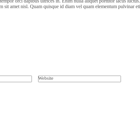
io tempor orci dapibus ultrices in. Enim nulla aliquet porttitor lacus l
diam sit amet nisl. Quam quisque id diam vel quam elementum pulvinar et
Website