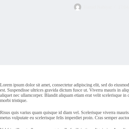
Hamid Nabiyar
17/04
Lorem ipsum dolor sit amet, consectetur adipiscing elit, sed do eiusmod
est. Suspendisse ultrices gravida dictum fusce ut. Viverra mauris in aliq
aliquet nec ullamcorper. Blandit aliquam etiam erat velit scelerisque in 
morbi tristique.
Risus quis varius quam quisque id diam vel. Scelerisque viverra mauris 
metus vulputate eu scelerisque felis imperdiet proin. Cras semper auct