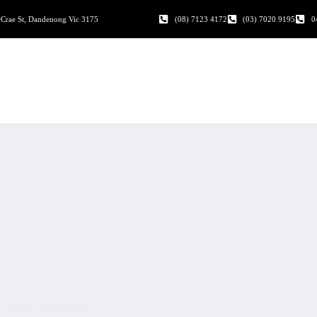
Crae St, Dandenong Vic 3175
(08) 7123 4172
(03) 7020 9195
0
s Viverra Adipiscing