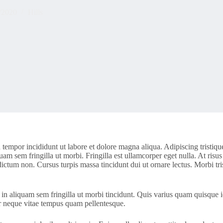
/2020
Hills
 tempor incididunt ut labore et dolore magna aliqua. Adipiscing tristiqu
uam sem fringilla ut morbi. Fringilla est ullamcorper eget nulla. At risus
dictum non. Cursus turpis massa tincidunt dui ut ornare lectus. Morbi tri
in aliquam sem fringilla ut morbi tincidunt. Quis varius quam quisque i
or neque vitae tempus quam pellentesque.