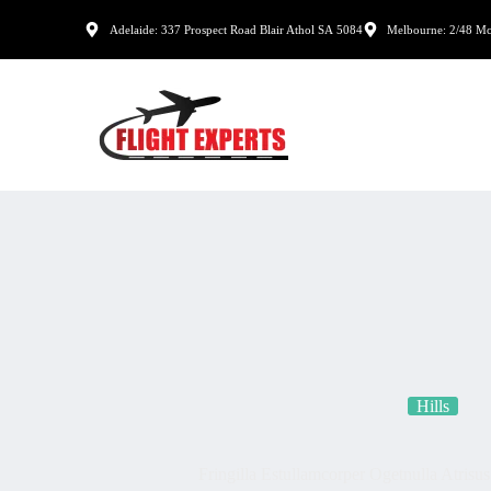
Adelaide: 337 Prospect Road Blair Athol SA 5084
Melbourne: 2/48 Mc
Hills
Fringilla Estullamcorper Ogetnulla Atrisu