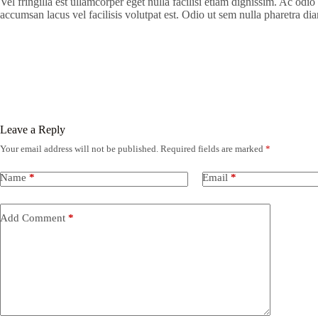
Vel fringilla est ullamcorper eget nulla facilisi etiam dignissim. Ac od
accumsan lacus vel facilisis volutpat est. Odio ut sem nulla pharetra 
Leave a Reply
Your email address will not be published.
Required fields are marked
*
Name
*
Email
*
Add Comment
*