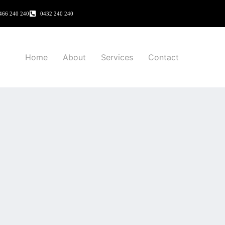
466 240 240
0432 240 240
Home
About
Services
Contact