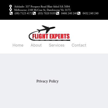
Adelaide: 337 Prospect Road Blair Athol SA 5084
Melbourne: 2/48 McCrae St, Dandenong Vic 3175
(08) 7123 4172
(03) 7020 9195
0466 240 240
0432 240 240
Home
About
Services
Contact
Privacy Policy